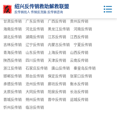
绍兴反传销救助解救联盟
反传销找人 传销反洗脑 反传销咨询
热门城市
安徽反传销
北京反传销
重庆反传销
福建反传销
甘肃反传销
广东反传销
广西反传销
贵州反传销
海南反传销
河北反传销
黑龙江反传销
河南反传销
湖北反传销
湖南反传销
江苏反传销
江西反传销
吉林反传销
辽宁反传销
内蒙古反传销
宁夏反传销
青海反传销
山东反传销
上海反传销
山西反传销
陕西反传销
四川反传销
天津反传销
云南反传销
浙江反传销
石家庄反传销
唐山反传销
秦皇岛反传销
邯郸反传销
邢台反传销
保定反传销
张家口反传销
承德反传销
沧州反传销
廊坊反传销
衡水反传销
太原反传销
大同反传销
阳泉反传销
长治反传销
晋城反传销
朔州反传销
晋中反传销
运城反传销
忻州反传销
临汾反传销