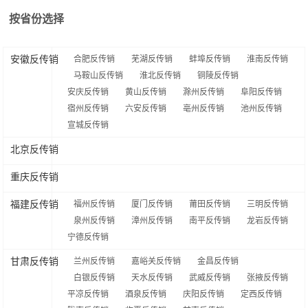
按省份选择
安徽反传销
合肥反传销
芜湖反传销
蚌埠反传销
淮南反传销
马鞍山反传销
淮北反传销
铜陵反传销
安庆反传销
黄山反传销
滁州反传销
阜阳反传销
宿州反传销
六安反传销
亳州反传销
池州反传销
宣城反传销
北京反传销
重庆反传销
福建反传销
福州反传销
厦门反传销
莆田反传销
三明反传销
泉州反传销
漳州反传销
南平反传销
龙岩反传销
宁德反传销
甘肃反传销
兰州反传销
嘉峪关反传销
金昌反传销
白银反传销
天水反传销
武威反传销
张掖反传销
平凉反传销
酒泉反传销
庆阳反传销
定西反传销