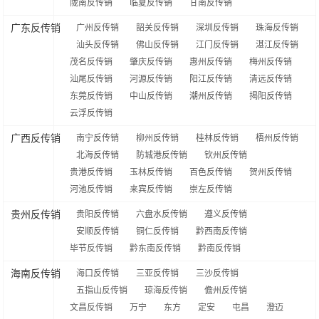
陇南反传销
临夏反传销
甘南反传销
广东反传销
广州反传销
韶关反传销
深圳反传销
珠海反传销
汕头反传销
佛山反传销
江门反传销
湛江反传销
茂名反传销
肇庆反传销
惠州反传销
梅州反传销
汕尾反传销
河源反传销
阳江反传销
清远反传销
东莞反传销
中山反传销
潮州反传销
揭阳反传销
云浮反传销
广西反传销
南宁反传销
柳州反传销
桂林反传销
梧州反传销
北海反传销
防城港反传销
钦州反传销
贵港反传销
玉林反传销
百色反传销
贺州反传销
河池反传销
来宾反传销
崇左反传销
贵州反传销
贵阳反传销
六盘水反传销
遵义反传销
安顺反传销
铜仁反传销
黔西南反传销
毕节反传销
黔东南反传销
黔南反传销
海南反传销
海口反传销
三亚反传销
三沙反传销
五指山反传销
琼海反传销
儋州反传销
文昌反传销
万宁
东方
定安
屯昌
澄迈