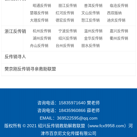
昭通反传销
丽江反传销
普洱反传销
临沧反传销
楚雄反传销
红河反传销
文山反传销
西双版纳
大理反传销
德宏反传销
怒江反传销
迪庆反传销
浙江反传销
杭州反传销
宁波反传销
温州反传销
嘉兴反传销
湖州反传销
绍兴反传销
金华反传销
衢州反传销
舟山反传销
台州反传销
丽水反传销
反传销寻人
樊京刚反传销寻亲救助联盟
咨询电话：
15835971640
樊老师
咨询电话：
18435960866
薛老师
EMAIL：369522595@qq.com
版权所有 © 2021 绍兴反传销救助解救联盟（www.fcx9958.com）河
津市百京尼文化传媒有限公司