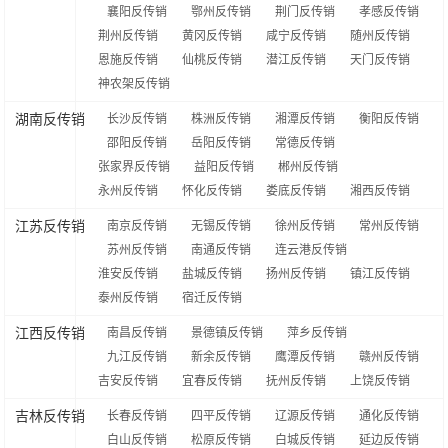
襄阳反传销
鄂州反传销
荆门反传销
孝感反传销
荆州反传销
黄冈反传销
咸宁反传销
随州反传销
恩施反传销
仙桃反传销
潜江反传销
天门反传销
神农架反传销
湖南反传销
长沙反传销
株洲反传销
湘潭反传销
衡阳反传销
邵阳反传销
岳阳反传销
常德反传销
张家界反传销
益阳反传销
郴州反传销
永州反传销
怀化反传销
娄底反传销
湘西反传销
江苏反传销
南京反传销
无锡反传销
徐州反传销
常州反传销
苏州反传销
南通反传销
连云港反传销
淮安反传销
盐城反传销
扬州反传销
镇江反传销
泰州反传销
宿迁反传销
江西反传销
南昌反传销
景德镇反传销
萍乡反传销
九江反传销
新余反传销
鹰潭反传销
赣州反传销
吉安反传销
宜春反传销
抚州反传销
上饶反传销
吉林反传销
长春反传销
四平反传销
辽源反传销
通化反传销
白山反传销
松原反传销
白城反传销
延边反传销